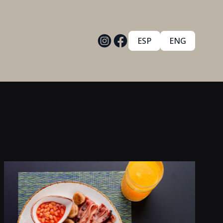
ESP
ENG